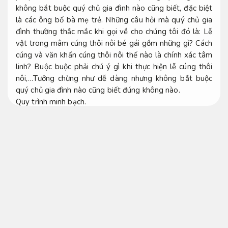
không bắt buộc quý chủ gia đình nào cũng biết, đặc biệt
là các ông bố bà mẹ trẻ. Những câu hỏi mà quý chủ gia
đình thường thắc mắc khi gọi về cho chúng tôi đó là: Lễ
vật trong mâm cúng thôi nôi bé gái gồm những gì? Cách
cúng và văn khấn cúng thôi nôi thế nào là chính xác tâm
linh? Buộc buộc phải chú ý gì khi thực hiện lễ cúng thôi
nôi,…Tưởng chừng như dễ dàng nhưng không bắt buộc
quý chủ gia đình nào cũng biết đúng không nào.
Quy trình minh bạch.
Cúng nhập trạch đội ngũ giàu kinh nghiệm
Ý nghĩa của lễ cúng thôi nôi bé gái là gì?
Không phát sinh.
Lễ cúng thôi nôi được thực hiện khi bé gái được tròn 1
tuổi,
Chuyên nghiệp.
đây chính là tiệc sinh nhật đầu tiên
của trẻ.
Theo yêu cầu.
Dễ triển khai.
Mỗi lễ cúng điều sở
hữu một ý nghĩa riêng có cuộc đời của mỗi đứa trẻ.
Đúng