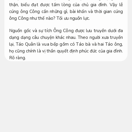
thận, biểu đạt được tấm lòng của chủ gia đình. Vậy lễ
cúng ông Công cần những gì, bài khấn và thời gian cúng
ông Công như thế nào?
Tối ưu nguồn lực.
Nguồn gốc và sự tích Ông Công được lưu truyền dưới đa
dạng dạng câu chuyện khác nhau. Theo người xưa truyền
lại, Táo Quân là vua bếp gồm có Táo bà và hai Táo ông,
họ cũng chính là vị thần quyết định phúc đức của gia đình.
Rõ ràng.
Chuyên nghiệp.
Vào ngày 23 tháng Chạp hằng năm, ông Công sẽ cưỡi cá
chép lên Trời để báo cáo với Ngọc Hoàng Thượng đế đa
số những điều tai nghe mắt thấy ở trần gian cả việc phải
chăng lẫn việc xấu và những gì chưa làm được. Từ đó,
Thiên đình sẽ đưa ra thưởng phạt khả quan cho bao giờ
gia đình.
Đội ngũ giàu kinh nghiệm.
Dịch vụ chuyên nghiệp.