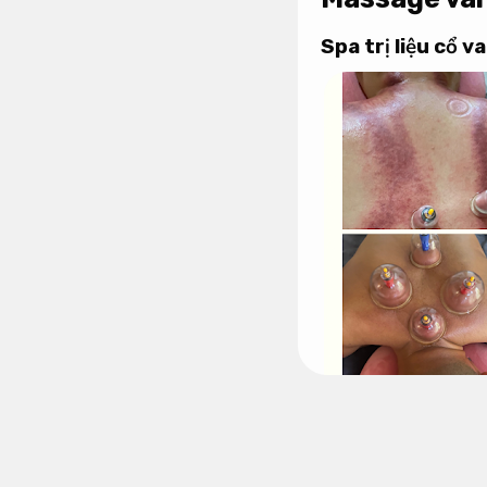
Spa trị liệu cổ va
Không chỉ được các do
quả vận hành
của chún
sức khỏe. Massage trị 