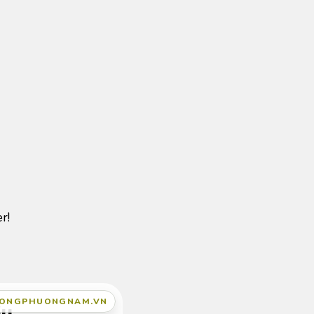
r!
UONGPHUONGNAM.VN
ầu