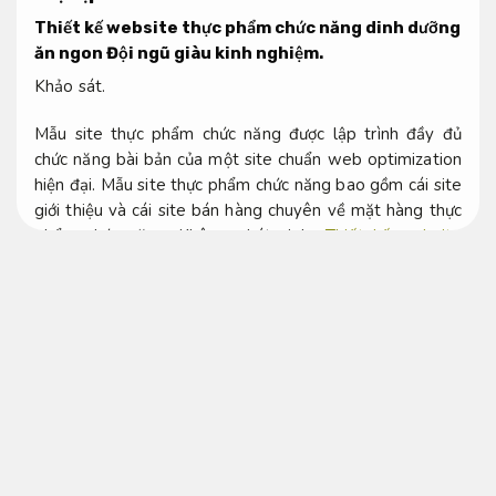
Thiết kế website thực phẩm chức năng dinh dưỡng
ăn ngon
Đội ngũ giàu kinh nghiệm.
Khảo sát.
Mẫu site thực phẩm chức năng được lập trình đầy đủ
chức năng bài bản của một site chuẩn web optimization
hiện đại. Mẫu site thực phẩm chức năng bao gồm cái site
giới thiệu và cái site bán hàng chuyên về mặt hàng thực
phẩm chức năng.
Không phát sinh.
Thiết kế website
thực phẩm chức năng dễ mở rộng
dinh dưỡng ăn ngon.
Linh hoạt theo yêu cầu.
Thiết kế internet kiến trúc dễ dàng đúng quy
trình
Thiết kế web thực phẩm chức năng
Dễ mở
rộng.
Ngân sách.